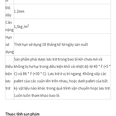
bì
Độ
1.2mm
dày
Cân
2
1,5kg /m
nặng
Hạn
sử
Thời hạn sử dụng 18 tháng kể từ ngày sản xuất
dụng
Sản phẩm phải được lưu trữ trong bao bì kín chưa mở và
Điều
không bị hư hại trong điều kiện khô và nhiệt độ từ 40 ° F (+5 °
kiện
C) và 86 ° F (+30 ° C). Lưu trữ ở vị trí ngang. Không xếp các
lưu
pallet của các cuộn lên trên nhau, hoặc dưới pallet của bất
trữ
kỳ vật liệu nào khác trong quá trình vận chuyển hoặc lưu trữ.
Luôn luôn tham khảo bao bì.
Thuộc tính sản phẩm