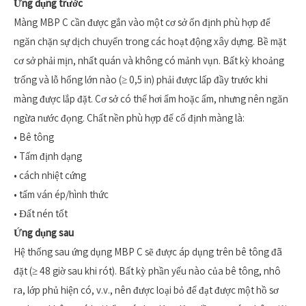
Ứng dụng trước
Màng MBP C cần được gắn vào một cơ sở ổn định phù hợp để
ngăn chặn sự dịch chuyển trong các hoạt động xây dựng. Bề mặt
cơ sở phải mịn, nhất quán và không có mảnh vụn. Bất kỳ khoảng
trống và lỗ hổng lớn nào (≥ 0,5 in) phải được lấp đầy trước khi
màng được lắp đặt. Cơ sở có thể hơi ẩm hoặc ẩm, nhưng nên ngăn
ngừa nước đọng. Chất nền phù hợp để cố định màng là:
• Bê tông
• Tấm định dạng
• cách nhiệt cứng
• tấm ván ép/hình thức
• Đất nén tốt
Ứng dụng sau
Hệ thống sau ứng dụng MBP C sẽ được áp dụng trên bê tông đã
đặt (≥ 48 giờ sau khi rót). Bất kỳ phần yếu nào của bê tông, nhô
ra, lớp phủ hiện có, v.v., nên được loại bỏ để đạt được một hồ sơ