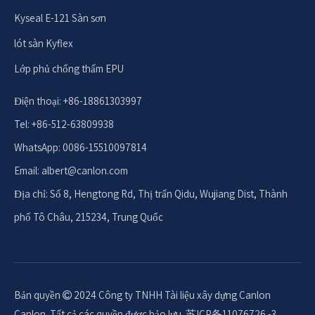
Kyseal E-121 Sàn sơn
lót sàn Kyflex
Lớp phủ chống thấm EPU
Điện thoại: +86-18861303997
Tel: +86-512-63809938
WhatsApp: 0086-15510097814
Email:
albert@canlon.com
Địa chỉ: Số 8, Hengtong Rd, Thị trấn Qidu, Wujiang Dist, Thành
phố Tô Châu, 215234, Trung Quốc
Bản quyền
2024 Công ty TNHH Tài liệu xây dựng Canlon

Canlon. Tất cả các quyền được bảo lưu.
苏ICP备11076726 -3