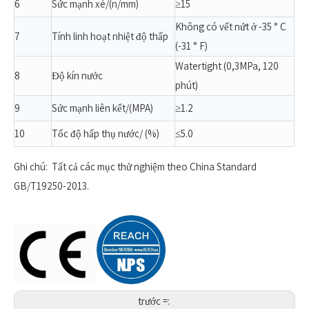
6
Sức mạnh xé/(n/mm)
≥15
Không có vết nứt ở -35 ° C
7
Tính linh hoạt nhiệt độ thấp
(-31 ° F)
Watertight (0,3MPa, 120
8
Độ kín nước
phút)
9
Sức mạnh liên kết/(MPA)
≥1.2
10
Tốc độ hấp thụ nước/ (%)
≤5.0
Ghi chú: Tất cả các mục thử nghiệm theo China Standard
GB/T19250-2013.
trước =: