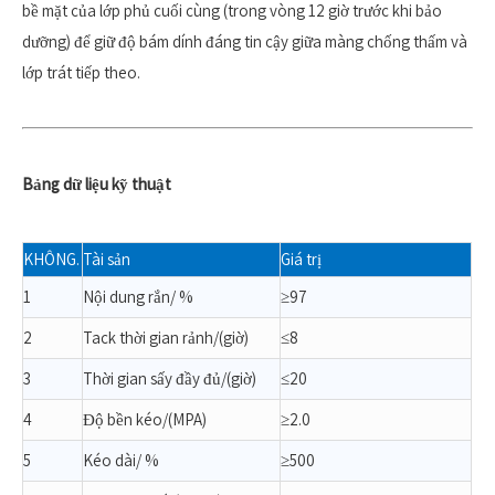
bề mặt của lớp phủ cuối cùng (trong vòng 12 giờ trước khi bảo
dưỡng) để giữ độ bám dính đáng tin cậy giữa màng chống thấm và
lớp trát tiếp theo.
Bảng dữ liệu kỹ thuật
KHÔNG.
Tài sản
Giá trị
1
Nội dung rắn/ %
≥97
2
Tack thời gian rảnh/(giờ)
≤8
3
Thời gian sấy đầy đủ/(giờ)
≤20
4
Độ bền kéo/(MPA)
≥2.0
5
Kéo dài/ %
≥500