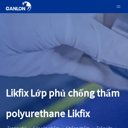
Likfix Lớp phủ chống thấm
polyurethane Likfix