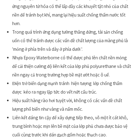
ứng nguyên tử hóa có thể lấp đầy các khuyết tật nhỏ của chất
nền để tránh bọt khí, mang lại hiệu suất chống thấm nước tốt
hơn.
Trong quá trình ứng dụng tường thẳng đứng, tài sản chống
uốn có thể tránh được các vấn đề chất lượng của màng phủ là
'mỏng ở phía trên và dày ở phía dưới '.
Nhựa Epoxy Waterborne có thể được phủ lên chất nền mỏng
để cải thiện cường độ liên kết của lớp phủ polyurethane và chất
nền ngay cả trong trường hợp bề mặt ướt hoặc ô uế.
Điện trở biến dạng mạnh tránh hiện tượng lớp chống thấm
được kéo ra ngay lập tức do vết nứt cấu trúc.
Hiệu suất hàng rào hơi tuyệt vời, không có các vấn đề chất
lượng phổ biến như vàng và nấm mốc.
Liên kết đáng tin cậy để xây dựng tiếp theo, vỗ một ít cát khô,
trung bình hoặc mịn lên bề mặt của lớp phủ chưa được bảo vệ
cuối cùng trước khi dán gạch gốm hoặc thạch cao.