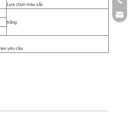
+86-512
Lựa chọn màu sắc
albert@c
trắng
theo yêu cầu