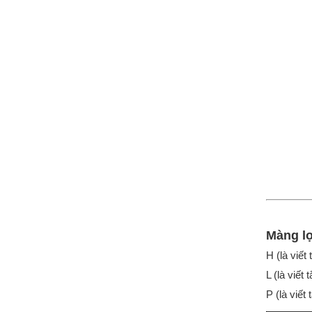
Màng lợ
H (là viết
L (là viết
P (là viết 