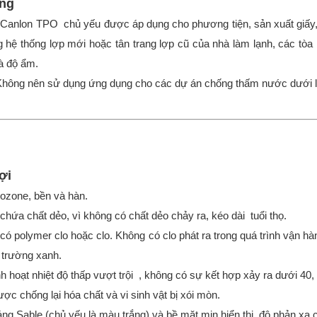
ng
Canlon TPO chủ yếu được áp dụng cho phương tiện, sản xuất giấy, t
g hệ thống lợp mới hoặc tân trang lợp cũ của nhà làm lạnh, các tò
và độ ẩm.
Không nên sử dụng ứng dụng cho các dự án chống thấm nước dưới lò
ợi
ozone, bền và hàn.
chứa chất dẻo, vì không có chất dẻo chảy ra, kéo dài tuổi thọ.
có polymer clo hoặc clo. Không có clo phát ra trong quá trình vận hà
 trường xanh.
nh hoạt nhiệt độ thấp vượt trội , không có sự kết hợp xảy ra dưới 40,
ợc chống lại hóa chất và vi sinh vật bị xói mòn.
ng Sable (chủ yếu là màu trắng) và bề mặt mịn hiển thị độ phản xạ 