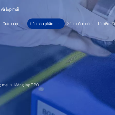
và lợp mái
Giải pháp
Các sản phẩm
Sản phẩm nóng
Tài liệu
D
g mại
»
Màng lợp TPO