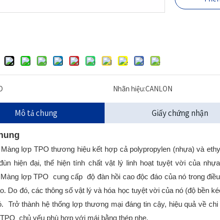
O
Nhãn hiệu:
CANLON
Mô tả chung
Giấy chứng nhận
chung
ng lợp TPO thương hiệu kết hợp cả polypropylen (nhựa) và ethy
đùn hiện đại, thể hiện tính chất vật lý linh hoạt tuyệt vời của nh
ng lợp TPO cung cấp độ đàn hồi cao độc đáo của nó trong điều ki
o. Do đó, các thông số vật lý và hóa học tuyệt vời của nó (độ bền ké
nó.
Trở thành hệ thống lợp thương mại đáng tin cậy, hiệu quả về ch
TPO chủ yếu phù hợp với mái bằng thép nhẹ.