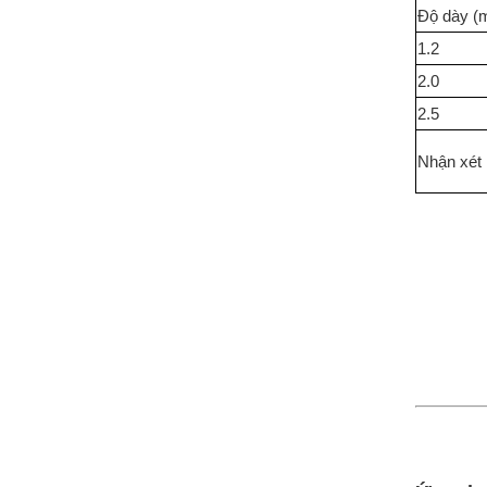
Độ dày (
1.2
2.0
2.5
Nhận xét