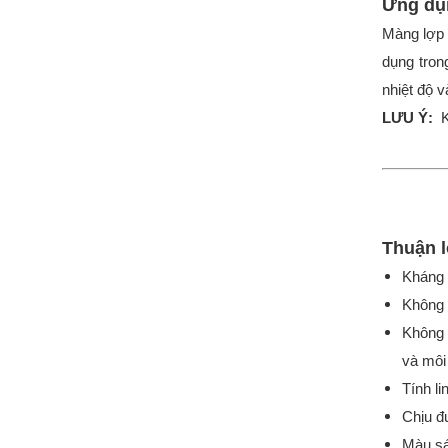
Ứng dụ
Màng lợp 
dụng tron
nhiệt độ 
LƯU Ý:
Thuận l
Kháng 
Không 
Không 
và môi
Tính li
Chịu đư
Màu sá