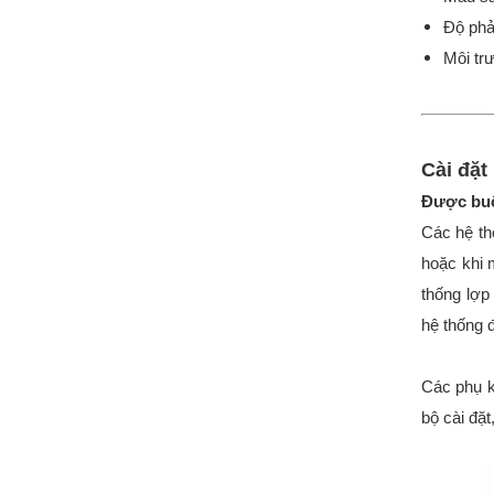
Độ phả
Môi trư
Cài đặt
Được buộ
Các hệ th
hoặc khi 
thống lợp
hệ thống 
Các phụ k
bộ cài đ