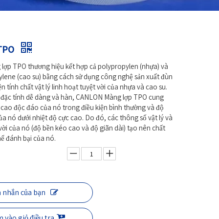
 TPO
ợp TPO thương hiệu kết hợp cả polypropylen (nhựa) và
lene (cao su) bằng cách sử dụng công nghệ sản xuất đùn
iện tính chất vật lý linh hoạt tuyệt vời của nhựa và cao su.
c đặc tính dễ dàng và hàn, CANLON Màng lợp TPO cung
 cao độc đáo của nó trong điều kiện bình thường và độ
ủa nó dưới nhiệt độ cực cao. Do đó, các thông số vật lý và
vời của nó (độ bền kéo cao và độ giãn dài) tạo nên chất
ể đánh bại của nó.
n nhắn của bạn
 vào giỏ điều tra