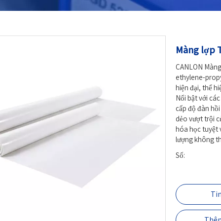
Màng lợp
CANLON Màng l
ethylene-propy
hiện đại, thể h
Nổi bật với cá
cấp độ đàn hồi
dẻo vượt trội c
hóa học tuyệt 
lượng không th
Số:
Ti
Thêm